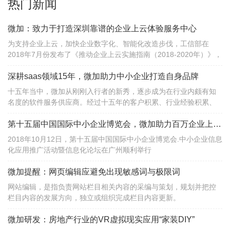
热门新闻
微加：致力于打造深圳靠谱的企业上云体验服务中心
为支持企业上云，加快企业数字化、智能化改造步伐，工信部在
2018年7月份发布了《推动企业上云实施指南（2018-2020年）》，
提出到2020年，全国新增上云企业100万家。
深耕saas领域15年，微加助力中小企业打造自身品牌
十五年当中，微加从刚刚入行者的新秀，逐步成为在行业内颇有知
名度的软件服务供应商。经过十五年的客户积累、行业经验积累、
项目积累，微加已从当初的一个名不见经传的小公司，成长为深圳
地区saas领域知名供应商和数字营销解决方案提供者......
第十五届中国国际中小企业博览会，微加助力百万企业上云服务
2018年10月12日，第十五届中国国际中小企业博览会.中小企业信息
化应用推广活动暨信息化论坛在广州顺利举行
微加提醒：网页编辑应避免出现敏感词与极限词
网站编辑，是指负责网站栏目相关内容的采编与策划，规划并把控
栏目内容的发展方向，独立或组织完成栏目内容更新。
微加研发：房地产行业的VR虚拟现实应用“家装DIY”