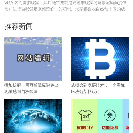
VR又名为虚拟现实，其功能主要就是通过非现实的场景渲染而提供
用户进行自我设定来预览心中的幻想。大家都喜欢自己动手做的成
品，这也是为什么IKEA可以在很短的时间内火红，因为大家除了买
典型的家具时，还同时进行简单的搭建组装，所以更有乐趣，更有
推荐新闻
拥有感。
微加提醒：网页编辑应避免出
从概念到底层技术，一文看懂
现敏感词与极限词
区块链架构设计