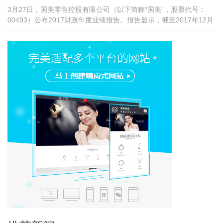
3月27日，国美零售控股有限公司（以下简称“国美”，股票代号：
00493）公布2017财政年度业绩报告。报告显示，截至2017年12月
31日为止的上一财年，国美的主营业务保持健康的盈利能力，整体
GMV同比增长20.10%，其中线上平台GMV同比增长118.13%；综
合利润率达18.26%；可比门店销售收入同比增长2.33%达468.79亿
元。国美共享零售模式、“家•生活”战略转型取得良好开局。