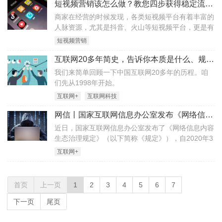
短视频营销该怎么做？教您四步获得稳定流量涨粉
商家在经营的时候发现，各类短视频平台有着丰富的
人脉资源，尤其是抖音、火山等短视频平台，更是有
数亿粉丝汇聚。商家要想借助这些平台来吸粉张流
短视频营销
量，就必须要采取恰当的方法。短视频营销要想成功
的做出来，就必须要结合短视频设计。
互联网20多年简史，告诉你本质是什么、规律是什么
我们来简单回顾一下中国互联网20多年的历程。咱
们先从1998年开始。
互联网+
互联网科技
网信丨国家互联网信息办公室发布《网络信息内容生态治理规定》
近日，国家互联网信息办公室发布了《网络信息内容
生态治理规定》（以下简称《规定》），自2020年3
月1日起施行。国家互联网信息办公室有关负责人表
互联网+
示，出台《规定》，旨在营造良好网络生态，保障公
民、法人和其他组织的合法权益，维护国家安全和公
共利益。
首页
上一页
1
2
3
4
5
6
7
下一页
尾页