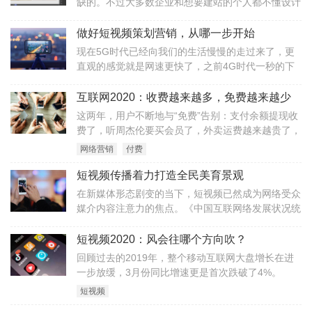
缺的。不过大多数企业和想要建站的个人都不懂设计
知识，这种情况下，你就需要用到网页设计公司了。
网页设计公司有哪些呢？国内外比较知名的有
做好短视频策划营销，从哪一步开始
WordPress, Strikingly, Wix，上线了，
现在5G时代已经向我们的生活慢慢的走过来了，更
直观的感觉就是网速更快了，之前4G时代一秒的下
载速度是10M，而现在5G的下载速度已经是100M起
步，更快的网速不仅有更好的生活体验，也为更多的
互联网2020：收费越来越多，免费越来越少
行业注入了活力。
这两年，用户不断地与“免费”告别：支付余额提现收
费了，听周杰伦要买会员了，外卖运费越来越贵了，
共享单车涨到2块了，热门剧集变成会员专享了，电
网络营销
付费
商会员也卖得越来越好了……
短视频传播着力打造全民美育景观
在新媒体形态剧变的当下，短视频已然成为网络受众
媒介内容注意力的焦点。《中国互联网络发展状况统
计报告》最新统计显示，短视频用户规模已突破6.48
亿，随之伴生的则是短视频创作与传播不断呈现丰富
短视频2020：风会往哪个方向吹？
多彩的主题内容，“记录美好生活”逐渐成为一种新风
回顾过去的2019年，整个移动互联网大盘增长在进
尚。
一步放缓，3月份同比增速更是首次跌破了4%。
短视频