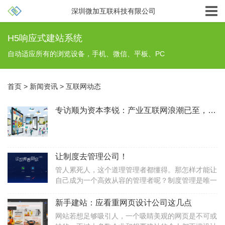
深圳微加互联科技有限公司
H5响应式建站系统
自动适应所有的浏览设备，手机、微信、平板、PC
首页
>
新闻资讯
>
互联网动态
专访顺为资本李锐：产业互联网浪潮已至，新旧赛道转换要“用韧劲”
让制度去管理公司！
管人累死人，这个道理管理者都懂得。那怎样才能让
自己成为一个高效从容的管理者呢？制度管理是唯一
的出路和办法。▌1.提高认识：制度管理是让员工“重
新做人”的系统工程制度的制定与执行实质上是一种
新手建站：应看重网页设计公司这几点
塑造人的过程。为什么要定制度？就是因为某个方面
网站若想足够吸引人，一个吸睛美观的网页是不可或
不规范