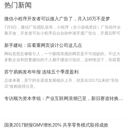
热门新闻
微信小程序开发者可以接入广告了，月入10万不是梦
7月9日，微信广告团队宣布，小程序（含小游戏类目）广告组件全
量开放，开发者可在小程序后台自助申请开通广告位，开通后即可
在小程序中接入广告，按月获得广告收入。
新手建站：应看重网页设计公司这几点
网站若想足够吸引人，一个吸睛美观的网页是不可或缺的。不过大
多数企业和想要建站的个人都不懂设计知识，这种情况下，你就需
要用到网页设计公司了。网页设计公司有哪些呢？国内外比较知名
的有WordPress, Strikingly, Wix，上线了，
苏宁易购发布年报 连续五个季度盈利
总体来看，苏宁的全渠道发展稳步上升，但其在2017以来的“车轮
式”收购值得注意。
专访顺为资本李锐：产业互联网浪潮已至，新旧赛道转换要“用韧劲”
国美2017财报GMV增长20% 共享零售模式取得成效