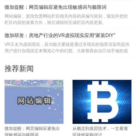
微加提醒：网页编辑应避免出现敏感词与极限词
网站编辑，是指负责网站栏目相关内容的采编与策划，规划并把控
栏目内容的发展方向，独立或组织完成栏目内容更新。
微加研发：房地产行业的VR虚拟现实应用“家装DIY”
VR又名为虚拟现实，其功能主要就是通过非现实的场景渲染而提供
用户进行自我设定来预览心中的幻想。大家都喜欢自己动手做的成
品，这也是为什么IKEA可以在很短的时间内火红，因为大家除了买
典型的家具时，还同时进行简单的搭建组装，所以更有乐趣，更有
推荐新闻
拥有感。
微加提醒：网页编辑应避免出
从概念到底层技术，一文看懂
现敏感词与极限词
区块链架构设计