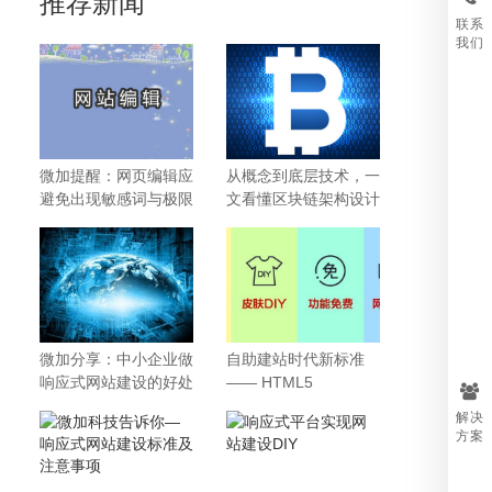
推荐新闻
2014年，贩卖可穿戴智能
联系
我们
微加提醒：网页编辑应
从概念到底层技术，一
避免出现敏感词与极限
文看懂区块链架构设计
词
微加分享：中小企业做
自助建站时代新标准
响应式网站建设的好处
—— HTML5
有哪些
解决
方案