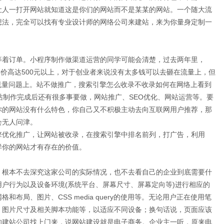
让人一打开网站就知道这是你们的网站而不是某某的网站。一个随大流
想法，完全可以找有专业设计师的网络公司来建站，来为你量身定制一
等着订单。小程序制作做渠道运营的同学可能会清楚，过去两年里，
A单价高达500元以上，对于创业者来说没有太多钱可以去砸在流量上，但
在流量问题上。站不做推广，搜索引擎怎么收录不收录如何在网络上看到
站制作完成后还有很多事要做，
网站推广
、SEO优化、网站运营等。要
你的网站没有什么特色，你自己又不积极主动去向互联网用户推荐，那
会无人问津。
擎优化推广，让网站被收录，在搜索引擎中排名前列，打广告，利用
样你的网站才有存在的价值。
，根本不去深究这家公司的实际情况，也不去看自己的企业到底需要什
户行为以及设备环境(系统平台、屏幕尺寸、屏幕定向等)进行相应的
布局、图片、CSS media query的使用等。无论用户正在使用笔
率、图片尺寸及相关脚本功能等，以适应不同设备；换句话说，页面应该
的建站公司找上门来，说网站建设就是电子商务。企业主一听，原来电