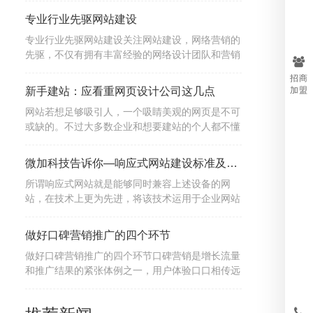
网站。建设网站可以让更多的人通过网络连接到自
专业行业先驱网站建设
己的企业，提高企业的知名
专业行业先驱网站建设关注网站建设，网络营销的
先驱，不仅有拥有丰富经验的网络设计团队和营销
团队，还拥有科学网站建设流程和快速客户服务系
招商
统。响应式网站一个网站能够兼容多个终端——而
新手建站：应看重网页设计公司这几点
加盟
不是为每个终端做一个特定
网站若想足够吸引人，一个吸睛美观的网页是不可
或缺的。不过大多数企业和想要建站的个人都不懂
设计知识，这种情况下，你就需要用到网页设计公
司了。网页设计公司有哪些呢？国内外比较知名的
微加科技告诉你—响应式网站建设标准及注意事项
有WordPress, Strikingly, Wix，上线了，
所谓响应式网站就是能够同时兼容上述设备的网
站，在技术上更为先进，将该技术运用于企业网站
能够大大提升企业形象，提升网站用户体验度。能
有效抓住一些其他终端的潜在客户，更重要的一点
做好口碑营销推广的四个环节
就是，可以随时随地向客户展示自己的网站。
做好口碑营销推广的四个环节口碑营销是增长流量
和推广结果的紧张体例之一，用户体验口口相传远
比做大量的其它推广工作结果更为明显网站优化排
名，那么，如何才能做好口碑营销推广呢？ 在