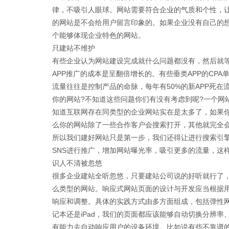
律，不吸引人眼球。网站需要符合企业的气质和个性，
的网站是不会给用户留言印象的。如果企业没有自己的
个能够体现企业特色的网站。
只建站不维护
有些企业认为网站建设完成就什么问题都没有，然后就
APP推广的成本是呈翻倍增长的。有些垂类APP的CP
流量往往是控制产品的命脉，每年有50%的新APP死
你的网站?不知道这些问题你们有没有考虑到呢?一个网
知道互联网存在同类型的企业网站实在是太多了，如果
么你的网站除了一些合作客户会搜索打开，其他就完全
所以我们建好网站只是第一步，我们还得让进行搜索引
SNS进行推广，增加网站曝光率，吸引更多的流量，这
识人不清被忽悠
很多企业建站全听忽悠，只要建站公司说的好听就行了
么类型的网站。
响应式网站
页面的设计与开发应当根据用
响应和调整。具体的实践方式由多方面组成，包括弹性网格和
记本还是iPad，我们的页面都应该能够自动切换分辨
有能力去自动响应用户的设备环境。比如说有些不靠谱