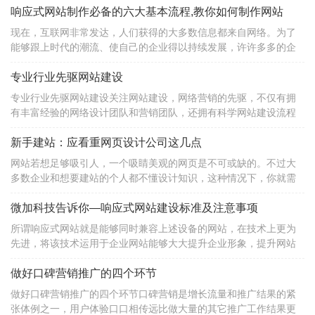
响应式网站制作必备的六大基本流程,教你如何制作网站
现在，互联网非常发达，人们获得的大多数信息都来自网络。为了
能够跟上时代的潮流、使自己的企业得以持续发展，许许多多的企
业开始制作自己的网站。建设网站可以让更多的人通过网络连接到
自己的企业，提高企业的知名
专业行业先驱网站建设
专业行业先驱网站建设关注网站建设，网络营销的先驱，不仅有拥
有丰富经验的网络设计团队和营销团队，还拥有科学网站建设流程
和快速客户服务系统。响应式网站一个网站能够兼容多个终端——
而不是为每个终端做一个特定
新手建站：应看重网页设计公司这几点
网站若想足够吸引人，一个吸睛美观的网页是不可或缺的。不过大
多数企业和想要建站的个人都不懂设计知识，这种情况下，你就需
要用到网页设计公司了。网页设计公司有哪些呢？国内外比较知名
的有WordPress, Strikingly, Wix，上线了，
微加科技告诉你—响应式网站建设标准及注意事项
所谓响应式网站就是能够同时兼容上述设备的网站，在技术上更为
先进，将该技术运用于企业网站能够大大提升企业形象，提升网站
用户体验度。能有效抓住一些其他终端的潜在客户，更重要的一点
就是，可以随时随地向客户展示自己的网站。
做好口碑营销推广的四个环节
做好口碑营销推广的四个环节口碑营销是增长流量和推广结果的紧
张体例之一，用户体验口口相传远比做大量的其它推广工作结果更